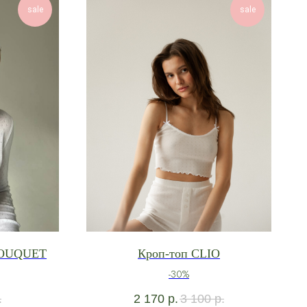
sale
sale
 BOUQUET
Кроп-топ CLIO
-30%
.
2 170
р.
3 100
р.