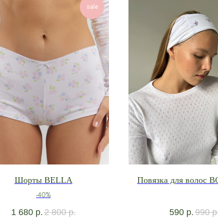
sale
Шорты BELLA
Повязка для волос
-40%
1 680
р.
2 800
р.
590
р.
990
р