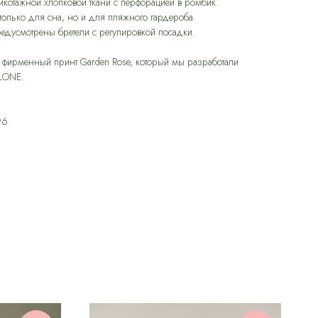
икотажной хлопковой ткани с перфорацией в ромбик.
только для сна, но и для пляжного гардероба.
редусмотрены бретели с регулировкой посадки.
ш фирменный принт Garden Rose, который мы разработали
LONE.
96