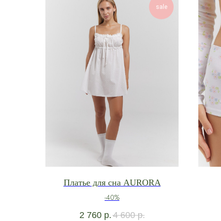
sale
Платье для сна AURORA
-40%
2 760
р.
4 600
р.