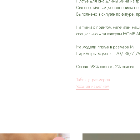
Платье для сна длины мини из тр
Станет отличным дополнением не 
Выполнено в силуэте по фигуре, п
На ткани с принтом напечатан на
специально для капсулы HOME A
На модели платье в размере M
Параметры модели: 170/ 88/71/
Состав: 98% хлопок, 2% эластан
Таблица размеров
Уход за изделием