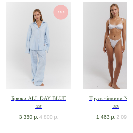
sale
Брюки ALL DAY BLUE
Трусы-бикини N
-30%
-30%
3 360
р.
4 800
р.
1 463
р.
2 090