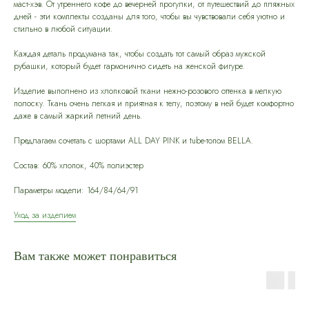
маст-хэв. От утреннего кофе до вечерней прогулки, от путешествий до пляжных
дней - эти комплекты созданы для того, чтобы вы чувствовали себя уютно и
стильно в любой ситуации.
Каждая деталь продумана так, чтобы создать тот самый образ мужской
рубашки, который будет гармонично сидеть на женской фигуре.
Изделие выполнено из хлопковой ткани нежно-розового оттенка в мелкую
полоску. Ткань очень легкая и приятная к телу, поэтому в ней будет комфортно
даже в самый жаркий летний день.
Предлагаем сочетать с шортами ALL DAY PINK и tube-топом BELLA.
Состав: 60% хлопок, 40% полиэстер
Параметры модели: 164/84/64/91
Уход за изделием
Вам также может понравиться