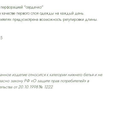
с перфорацией "сердечко"
 в качестве первого слоя одежды на каждый день.
а бретелях предусмотрена возможность регулировки длины.
65
нное изделие относится к категории нижнего белья и не
гласно закону РФ «О защите прав потребителей» в
льства от 20.10.1998 № 1222