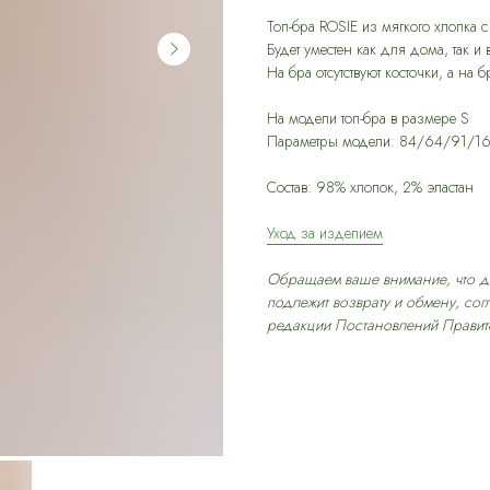
Топ-бра ROSIE из мягкого хлопка 
Будет уместен как для дома, так и
На бра отсутствуют косточки, а н
На модели топ-бра в размере S
Параметры модели: 84/64/91/1
Состав: 98% хлопок, 2% эластан
Уход за изделием
Обращаем ваше внимание, что да
подлежит возврату и обмену, со
редакции Постановлений Правите